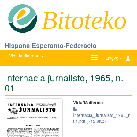
Bitoteko
Hispana Esperanto-Federacio
Vidu la rikordon
Ŝanĝu
Lingvo
navigadon
Internacia ĵurnalisto, 1965, n.
01
Vidu/Malfermu
Internacia_Jurnalisto_1965_n
01.pdf (715.0Kb)