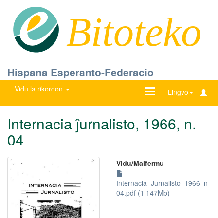
Bitoteko
Hispana Esperanto-Federacio
Vidu la rikordon
Ŝanĝu
Lingvo
navigadon
Internacia ĵurnalisto, 1966, n.
04
Vidu/Malfermu
Internacia_Jurnalisto_1966_n
04.pdf (1.147Mb)