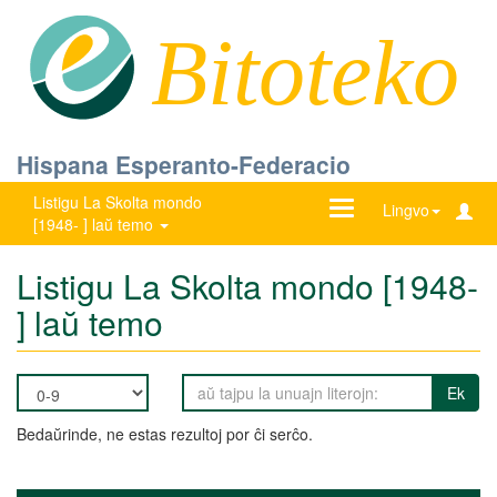
Bitoteko
Hispana Esperanto-Federacio
Listigu La Skolta mondo
Ŝanĝu
Lingvo
[1948- ] laŭ temo
navigadon
Listigu La Skolta mondo [1948-
] laŭ temo
Ek
Bedaŭrinde, ne estas rezultoj por ĉi serĉo.