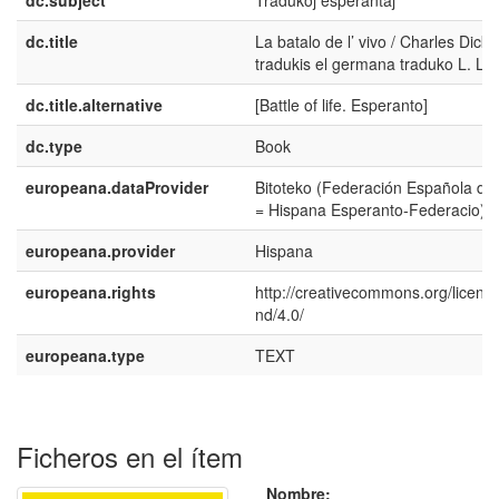
dc.title
La batalo de l’ vivo / Charles Dicke
tradukis el germana traduko L. L
dc.title.alternative
[Battle of life. Esperanto]
dc.type
Book
europeana.dataProvider
Bitoteko (Federación Española de
= Hispana Esperanto-Federacio)
europeana.provider
Hispana
europeana.rights
http://creativecommons.org/licens
nd/4.0/
europeana.type
TEXT
Ficheros en el ítem
Nombre: