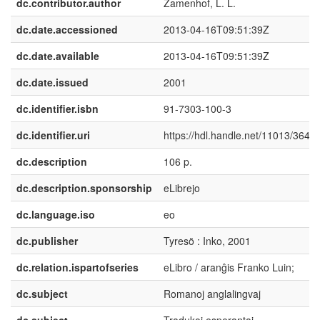
dc.contributor.author
Zamenhof, L. L.
dc.date.accessioned
2013-04-16T09:51:39Z
dc.date.available
2013-04-16T09:51:39Z
dc.date.issued
2001
dc.identifier.isbn
91-7303-100-3
dc.identifier.uri
https://hdl.handle.net/11013/3640
dc.description
106 p.
dc.description.sponsorship
eLibrejo
dc.language.iso
eo
dc.publisher
Tyresö : Inko, 2001
dc.relation.ispartofseries
eLibro / aranĝis Franko Luin;
dc.subject
Romanoj anglalingvaj
dc.subject
Tradukoj esperantaj