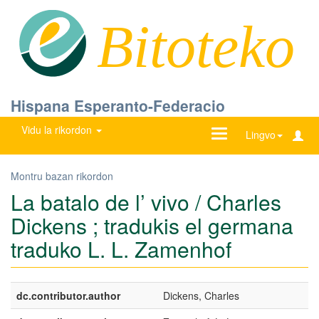
Bitoteko
Hispana Esperanto-Federacio
Vidu la rikordon
Ŝanĝu
Lingvo
navigadon
Montru bazan rikordon
La batalo de l’ vivo / Charles
Dickens ; tradukis el germana
traduko L. L. Zamenhof
dc.contributor.author
Dickens, Charles