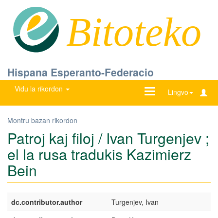
Bitoteko
Hispana Esperanto-Federacio
Vidu la rikordon
Ŝanĝu
Lingvo
navigadon
Montru bazan rikordon
Patroj kaj filoj / Ivan Turgenjev ;
el la rusa tradukis Kazimierz
Bein
dc.contributor.author
Turgenjev, Ivan