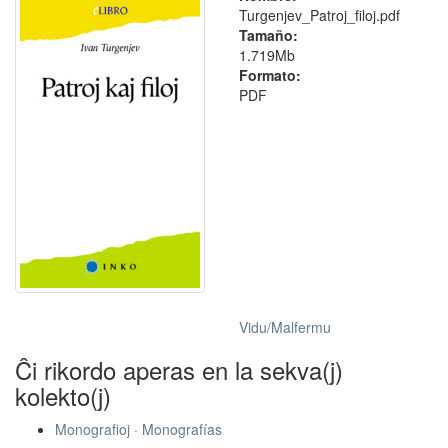
Turgenjev_Patroj_filoj.pdf
Tamaño:
1.719Mb
Formato:
PDF
Vidu/Malfermu
Ĉi rikordo aperas en la sekva(j)
kolekto(j)
Monografioj · Monografías