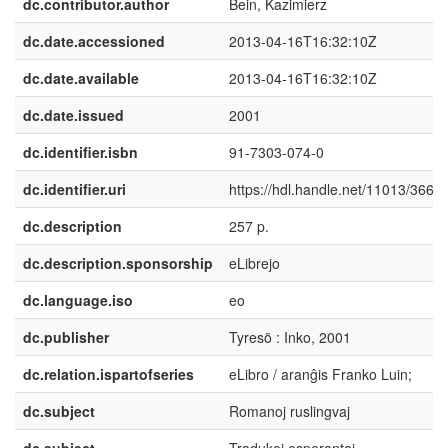
dc.contributor.author
Bein, Kazimierz
dc.date.accessioned
2013-04-16T16:32:10Z
dc.date.available
2013-04-16T16:32:10Z
dc.date.issued
2001
dc.identifier.isbn
91-7303-074-0
dc.identifier.uri
https://hdl.handle.net/11013/3667
dc.description
257 p.
dc.description.sponsorship
eLibrejo
dc.language.iso
eo
dc.publisher
Tyresö : Inko, 2001
dc.relation.ispartofseries
eLibro / aranĝis Franko Luin;
dc.subject
Romanoj ruslingvaj
dc.subject
Tradukoj esperantaj