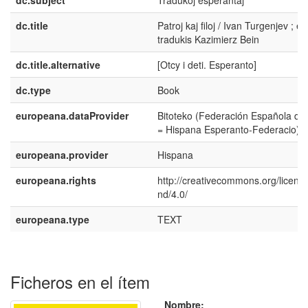
dc.title
Patroj kaj filoj / Ivan Turgenjev ; el
tradukis Kazimierz Bein
dc.title.alternative
[Otcy i deti‏. Esperanto]
dc.type
Book
europeana.dataProvider
Bitoteko (Federación Española de
= Hispana Esperanto-Federacio)
europeana.provider
Hispana
europeana.rights
http://creativecommons.org/licens
nd/4.0/
europeana.type
TEXT
Ficheros en el ítem
Nombre: