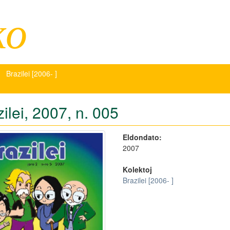
ko
Brazilei [2006- ]
ilei, 2007, n. 005
Eldondato:
2007
Kolektoj
Brazilei [2006- ]