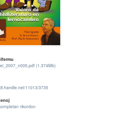
lfermu
lei_2007_n005.pdf (1.374Mb)
hdl.handle.net/11013/3735
tenoj
kompletan rikordon