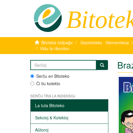
Bitote
Bitoteka ĉefpaĝo
Gazetoteko · Hemeroteca
Vidu la rikordon
Braz
Serĉu en Bitoteko
Ĉi tiu kolekto
SERĈU TRA LA INDEKSOJ
La tuta Bitoteko
Sekcioj & Kolektoj
Aŭtoroj