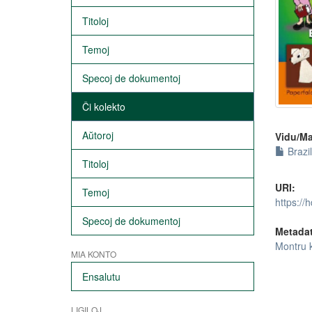
Titoloj
Temoj
Specoj de dokumentoj
Ĉi kolekto
Aŭtoroj
Vidu/Ma
Brazi
Titoloj
URI:
Temoj
https://
Specoj de dokumentoj
Metada
Montru 
MIA KONTO
Ensalutu
LIGILOJ