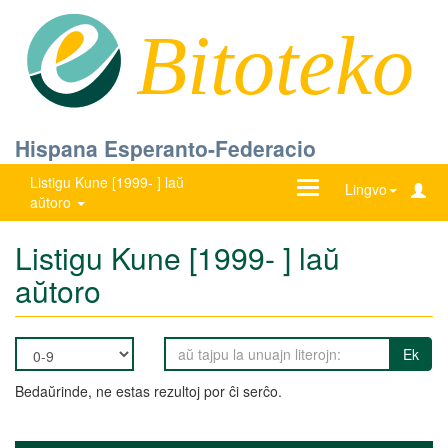
Bitoteko
Hispana Esperanto-Federacio
Listigu Kune [1999- ] laŭ
Ŝanĝu
Lingvo
aŭtoro
navigadon
Listigu Kune [1999- ] laŭ
aŭtoro
Ek
Bedaŭrinde, ne estas rezultoj por ĉi serĉo.