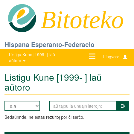
Bitoteko
Hispana Esperanto-Federacio
Listigu Kune [1999- ] laŭ
Ŝanĝu
Lingvo
aŭtoro
navigadon
Listigu Kune [1999- ] laŭ
aŭtoro
Ek
Bedaŭrinde, ne estas rezultoj por ĉi serĉo.