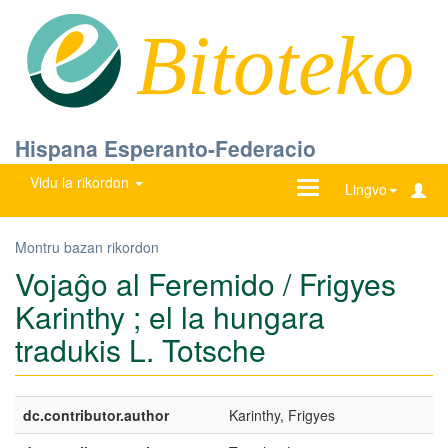
Bitoteko
Hispana Esperanto-Federacio
Vidu la rikordon
Ŝanĝu
Lingvo
navigadon
Montru bazan rikordon
Vojaĝo al Feremido / Frigyes
Karinthy ; el la hungara
tradukis L. Totsche
dc.contributor.author
Karinthy, Frigyes