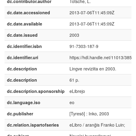
dc.contributor.author
Totsche, L.
dc.date.accessioned
2013-07-06T11:45:09Z
dc.date.available
2013-07-06T11:45:09Z
dc.date.issued
2003
dc.identifier.isbn
91-7303-187-9
dc.identifier.uri
https://hdl.handle.net/11013/3851
dc.description
Lingve reviziita en 2003.
dc.description
61 p.
dc.description.sponsorship
eLibrejo
dc.language.iso
eo
dc.publisher
[Tyresö] : Inko, 2003
dc.relation.ispartofseries
eLibro / aranĝis Franko Luin;
dc.subject
Noveloj hungarlingvaj