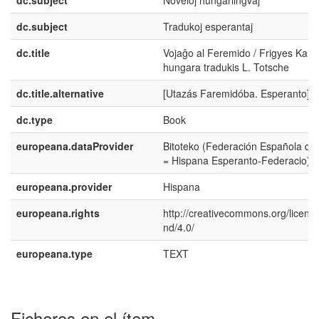
dc.subject
Tradukoj esperantaj
dc.title
Vojaĝo al Feremido / Frigyes Karint
hungara tradukis L. Totsche
dc.title.alternative
[Utazás Faremidóba. Esperanto]
dc.type
Book
europeana.dataProvider
Bitoteko (Federación Española de
= Hispana Esperanto-Federacio)
europeana.provider
Hispana
europeana.rights
http://creativecommons.org/licens
nd/4.0/
europeana.type
TEXT
Ficheros en el ítem