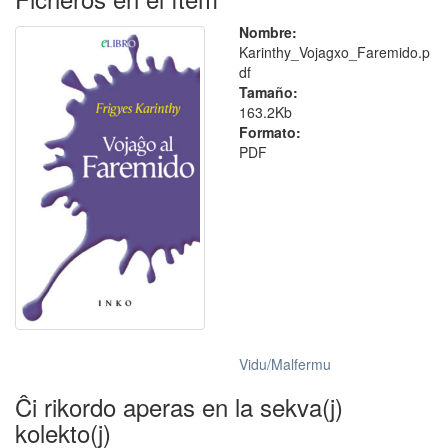
Nombre:
Karinthy_Vojagxo_Faremido.p
df
Tamaño:
163.2Kb
Formato:
PDF
Vidu/Malfermu
Ĉi rikordo aperas en la sekva(j)
kolekto(j)