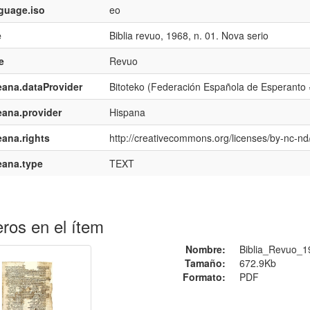
guage.iso
eo
e
Biblia revuo, 1968, n. 01. Nova serio
e
Revuo
ana.dataProvider
Bitoteko (Federación Española de Esperanto
ana.provider
Hispana
ana.rights
http://creativecommons.org/licenses/by-nc-nd/
eana.type
TEXT
ros en el ítem
Nombre:
Biblia_Revuo_1
Tamaño:
672.9Kb
Formato:
PDF