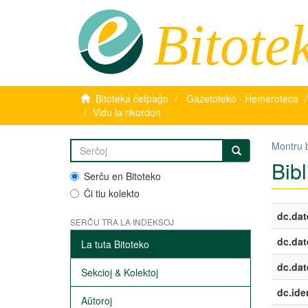
Bitote
Bitoteka ĉefpaĝo
Gazetoteko · Hemeroteca
Vidu la rikordon
Montru 
Bibl
Serĉu en Bitoteko
Ĉi tiu kolekto
dc.dat
SERĈU TRA LA INDEKSOJ
dc.dat
La tuta Bitoteko
dc.dat
Sekcioj & Kolektoj
dc.iden
Aŭtoroj