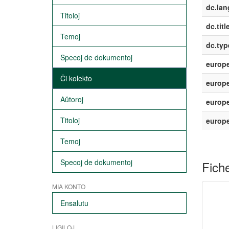
dc.lan
Titoloj
dc.titl
Temoj
dc.typ
Specoj de dokumentoj
europe
Ĉi kolekto
europe
Aŭtoroj
europe
Titoloj
europ
Temoj
Specoj de dokumentoj
Fiche
MIA KONTO
Ensalutu
LIGILOJ