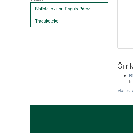
Biblioteko Juan Régulo Pérez
Tradukoteko
Ĉi ri
Bi
In
Montru 