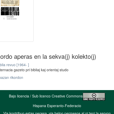
kordo aperas en la sekva(j) kolekto(j)
blia revuo [1964- ]
ternacia gazeto pri bibliaj kaj orientaj studo
bazan rikordon
Bajo licencia / Sub licenco Creative Commons
Hispana Esperanto-Federacio
Via kontribuo estas necesa, via helpo permesos al ni teni la servon