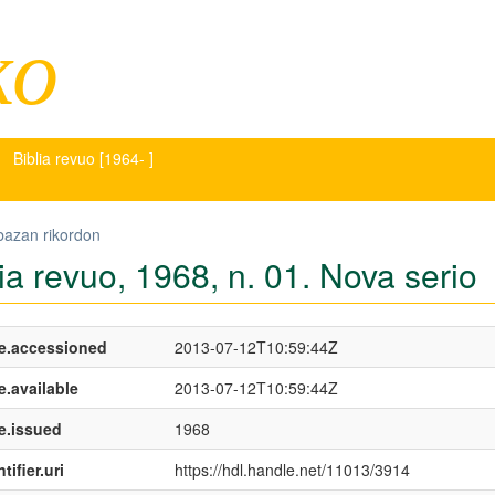
ko
Biblia revuo [1964- ]
bazan rikordon
ia revuo, 1968, n. 01. Nova serio
e.accessioned
2013-07-12T10:59:44Z
e.available
2013-07-12T10:59:44Z
e.issued
1968
tifier.uri
https://hdl.handle.net/11013/3914