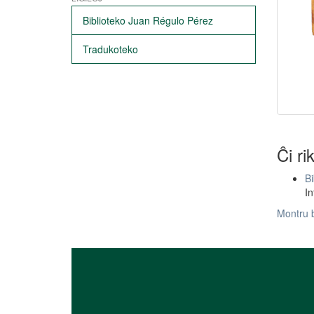
Biblioteko Juan Régulo Pérez
Tradukoteko
Ĉi ri
Bi
In
Montru 