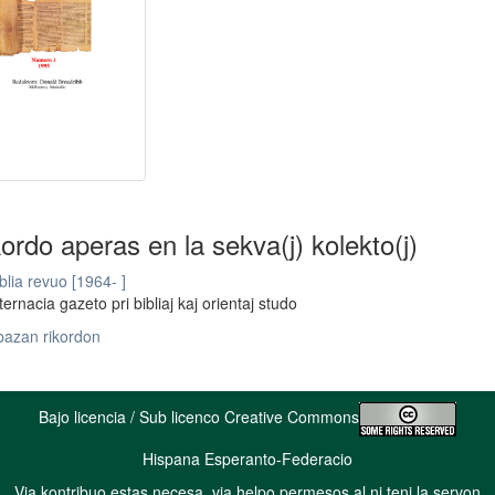
kordo aperas en la sekva(j) kolekto(j)
blia revuo [1964- ]
ternacia gazeto pri bibliaj kaj orientaj studo
bazan rikordon
Bajo licencia / Sub licenco Creative Commons
Hispana Esperanto-Federacio
Via kontribuo estas necesa, via helpo permesos al ni teni la servon