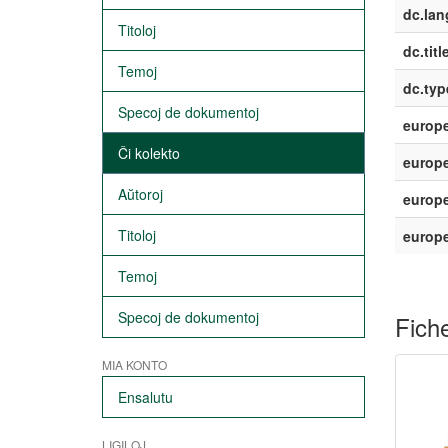
dc.lan
Titoloj
dc.titl
Temoj
dc.typ
Specoj de dokumentoj
europe
Ĉi kolekto
europe
Aŭtoroj
europe
Titoloj
europ
Temoj
Specoj de dokumentoj
Fiche
MIA KONTO
Ensalutu
LIGILOJ