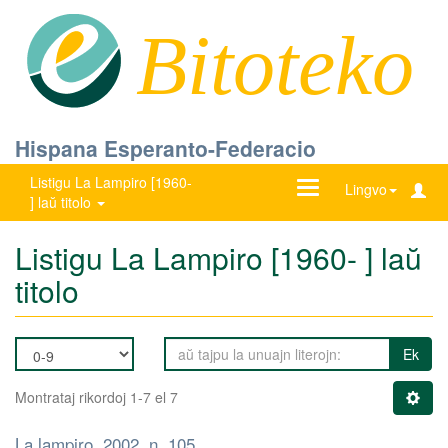
Bitoteko
Hispana Esperanto-Federacio
Listigu La Lampiro [1960-
Ŝanĝu
Lingvo
] laŭ titolo
navigadon
Listigu La Lampiro [1960- ] laŭ
titolo
Ek
Montrataj rikordoj 1-7 el 7
La lampiro, 2002, n. 105