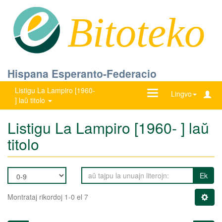
Bitoteko
Hispana Esperanto-Federacio
Listigu La Lampiro [1960-
Ŝanĝu
Lingvo
] laŭ titolo
navigadon
Listigu La Lampiro [1960- ] laŭ
titolo
Ek
Montrataj rikordoj 1-0 el 7