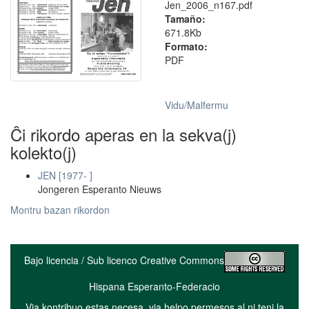
Jen_2006_n167.pdf
Tamaño:
671.8Kb
Formato:
PDF
Vidu/Malfermu
Ĉi rikordo aperas en la sekva(j)
kolekto(j)
JEN [1977- ]
Jongeren Esperanto Nieuws
Montru bazan rikordon
Bajo licencia / Sub licenco Creative Commons
Hispana Esperanto-Federacio
Via kontribuo estas necesa, via helpo permesos al ni teni la