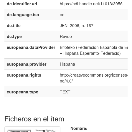
dc.identifier.uri
https://hdl.handle.net/11013/3956
dc.language.iso
eo
dc.title
JEN, 2006, n. 167
dc.type
Revuo
europeana.dataProvider
Bitoteko (Federación Española de Esp
= Hispana Esperanto-Federacio)
europeana.provider
Hispana
europeana.rights
http://creativecommons.org/licenses/b
nd/4.0/
europeana.type
TEXT
Ficheros en el ítem
Nombre: