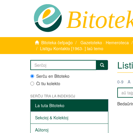
Bitote
Bitoteka ĉefpaĝo
Gazetoteko · Hemeroteca
Listigu Kontakto [1963- ] laŭ temo
List
Serĉu en Bitoteko
0-9
A
Ĉi tiu kolekto
SERĈU TRA LA INDEKSOJ
Bedaŭrin
La tuta Bitoteko
Sekcioj & Kolektoj
Aŭtoroj