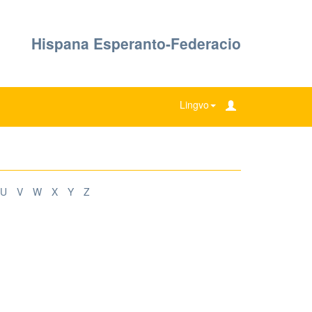
Hispana Esperanto-Federacio
Lingvo
U
V
W
X
Y
Z