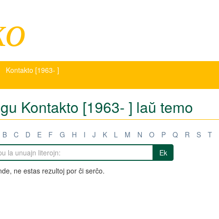
ko
Kontakto [1963- ]
igu Kontakto [1963- ] laŭ temo
B
C
D
E
F
G
H
I
J
K
L
M
N
O
P
Q
R
S
T
Ek
de, ne estas rezultoj por ĉi serĉo.