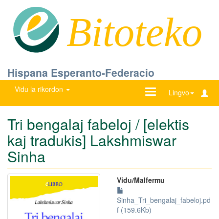
Bitoteko
Hispana Esperanto-Federacio
Vidu la rikordon
Ŝanĝu
Lingvo
navigadon
Tri bengalaj fabeloj / [elektis
kaj tradukis] Lakshmiswar
Sinha
Vidu/Malfermu
Sinha_Tri_bengalaj_fabeloj.pd
f (159.6Kb)