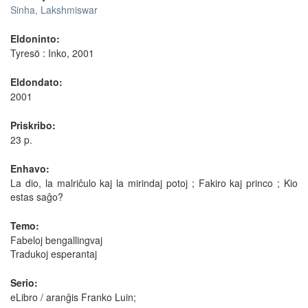
Sinha, Lakshmiswar
Eldoninto:
Tyresö : Inko, 2001
Eldondato:
2001
Priskribo:
23 p.
Enhavo:
La dio, la malriĉulo kaj la mirindaj potoj ; Fakiro kaj princo ; Kio
estas saĝo?
Temo:
Fabeloj bengallingvaj
Tradukoj esperantaj
Serio:
eLibro / aranĝis Franko Luin;