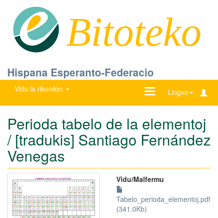
Bitoteko
Hispana Esperanto-Federacio
Vidu la rikordon
Ŝanĝu
Lingvo
navigadon
Perioda tabelo de la elementoj
/ [tradukis] Santiago Fernández
Venegas
Vidu/Malfermu
Tabelo_perioda_elementoj.pdf
(341.0Kb)