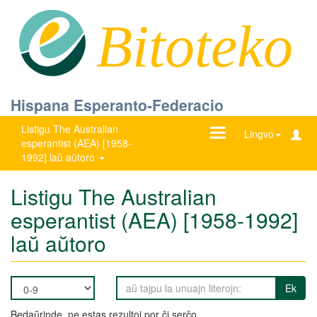
Bitoteko
Hispana Esperanto-Federacio
Listigu The Australian
Ŝanĝu
Lingvo
esperantist (AEA) [1958-
navigadon
1992] laŭ aŭtoro
Listigu The Australian
esperantist (AEA) [1958-1992]
laŭ aŭtoro
Ek
Bedaŭrinde, ne estas rezultoj por ĉi serĉo.