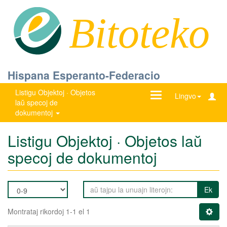
Bitoteko
Hispana Esperanto-Federacio
Listigu Objektoj · Objetos
Ŝanĝu
Lingvo
laŭ specoj de
navigadon
dokumentoj
Listigu Objektoj · Objetos laŭ
specoj de dokumentoj
Ek
Montrataj rikordoj 1-1 el 1