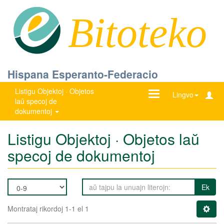
Bitoteko
Hispana Esperanto-Federacio
Listigu Objektoj · Objetos
Ŝanĝu
Lingvo
laŭ specoj de
navigadon
dokumentoj
Listigu Objektoj · Objetos laŭ
specoj de dokumentoj
Ek
Montrataj rikordoj 1-1 el 1