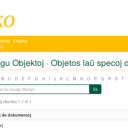
ko
jektoj · Objetos
oj
tigu Objektoj · Objetos laŭ specoj
B
C
D
E
F
G
H
I
J
K
L
M
N
O
P
Q
R
S
T
Ek
j rikordoj 1-1 el 1
j de dokumentoj
4]