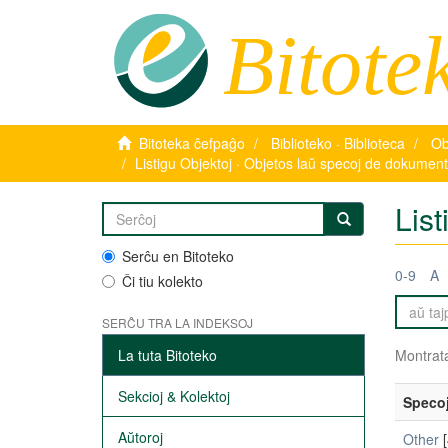
Bitote
Bitoteka ĉefpaĝo
Biblioteko · Biblioteca
Ob
Listigu Objektoj · Objetos laŭ specoj de dokument
Lis
Serĉu en Bitoteko
0-9
A
Ĉi tiu kolekto
SERĈU TRA LA INDEKSOJ
La tuta Bitoteko
Montrata
Sekcioj & Kolektoj
Speco
Aŭtoroj
Other
[