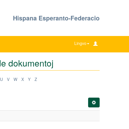
Hispana Esperanto-Federacio
Lingvo
 de dokumentoj
U
V
W
X
Y
Z