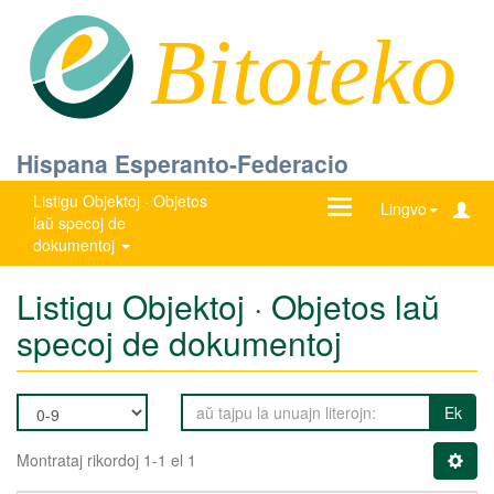
Bitoteko
Hispana Esperanto-Federacio
Listigu Objektoj · Objetos
Ŝanĝu
Lingvo
laŭ specoj de
navigadon
dokumentoj
Listigu Objektoj · Objetos laŭ
specoj de dokumentoj
Ek
Montrataj rikordoj 1-1 el 1