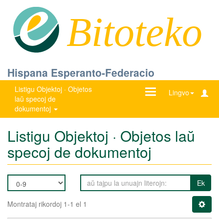
Bitoteko
Hispana Esperanto-Federacio
Listigu Objektoj · Objetos
Ŝanĝu
Lingvo
laŭ specoj de
navigadon
dokumentoj
Listigu Objektoj · Objetos laŭ
specoj de dokumentoj
Ek
Montrataj rikordoj 1-1 el 1