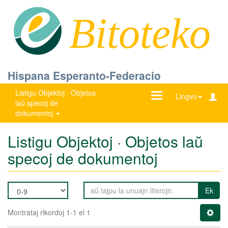
Bitoteko
Hispana Esperanto-Federacio
Listigu Objektoj · Objetos
Ŝanĝu
Lingvo
laŭ specoj de
navigadon
dokumentoj
Listigu Objektoj · Objetos laŭ
specoj de dokumentoj
Ek
Montrataj rikordoj 1-1 el 1