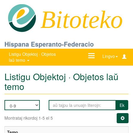
Bitoteko
Hispana Esperanto-Federacio
Listigu Objektoj · Objetos
Ŝanĝu
Lingvo
laŭ temo
navigadon
Listigu Objektoj · Objetos laŭ
temo
Ek
Montrataj rikordoj 1-5 el 5
Temo