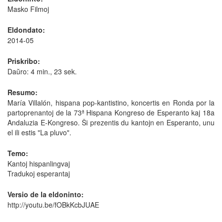
Masko Filmoj
Eldondato:
2014-05
Priskribo:
Daŭro: 4 min., 23 sek.
Resumo:
María Villalón, hispana pop-kantistino, koncertis en Ronda por la
partoprenantoj de la 73ª Hispana Kongreso de Esperanto kaj 18a
Andaluzia E-Kongreso. Ŝi prezentis du kantojn en Esperanto, unu
el ili estis "La pluvo".
Temo:
Kantoj hispanlingvaj
Tradukoj esperantaj
Versio de la eldoninto:
http://youtu.be/fOBkKcbJUAE