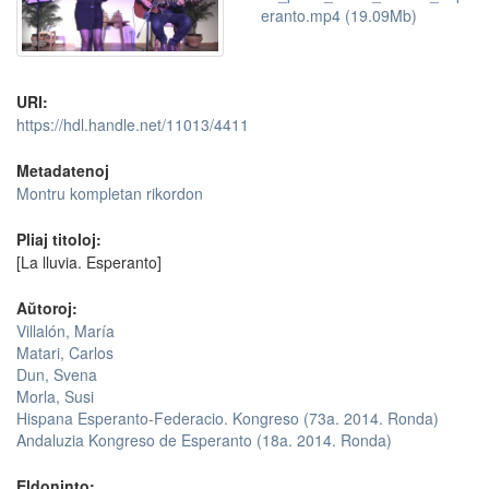
eranto.mp4 (19.09Mb)
URI:
https://hdl.handle.net/11013/4411
Metadatenoj
Montru kompletan rikordon
Pliaj titoloj:
[La lluvia. Esperanto]
Aŭtoroj:
Villalón, María
Matari, Carlos
Dun, Svena
Morla, Susi
Hispana Esperanto-Federacio. Kongreso (73a. 2014. Ronda)
Andaluzia Kongreso de Esperanto (18a. 2014. Ronda)
Eldoninto: