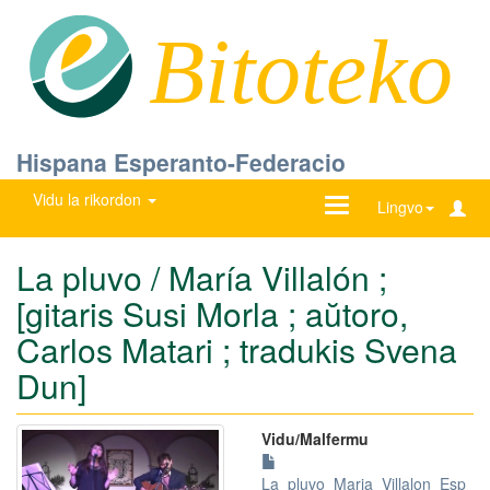
Bitoteko
Hispana Esperanto-Federacio
Vidu la rikordon
Ŝanĝu
Lingvo
navigadon
La pluvo / María Villalón ;
[gitaris Susi Morla ; aŭtoro,
Carlos Matari ; tradukis Svena
Dun]
Vidu/Malfermu
La_pluvo_Maria_Villalon_Esp