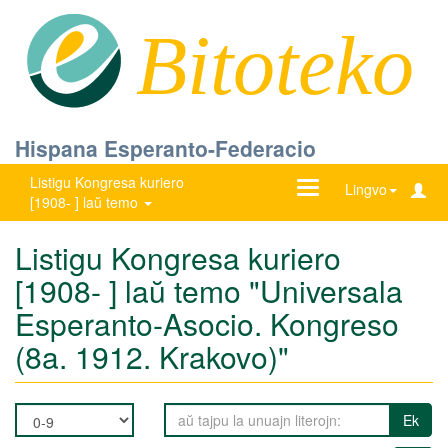
Bitoteko
Hispana Esperanto-Federacio
Listigu Kongresa kuriero
Ŝanĝu
Lingvo
[1908- ] laŭ temo
navigadon
Listigu Kongresa kuriero
[1908- ] laŭ temo "Universala
Esperanto-Asocio. Kongreso
(8a. 1912. Krakovo)"
Ek