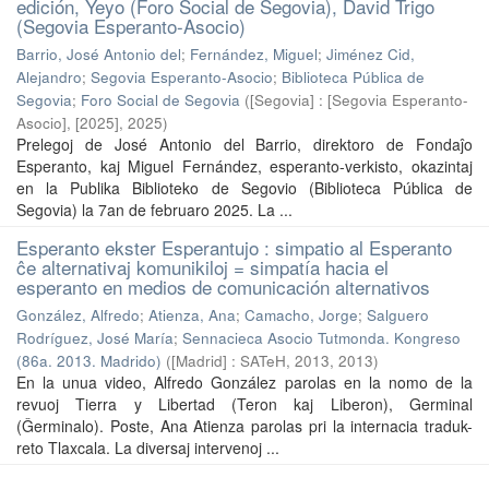
edición, Yeyo (Foro Social de Segovia), David Trigo
(Segovia Esperanto-Asocio)
Barrio, José Antonio del
;
Fernández, Miguel
;
Jiménez Cid,
Alejandro
;
Segovia Esperanto-Asocio
;
Biblioteca Pública de
Segovia
;
Foro Social de Segovia
(
[Segovia] : [Segovia Esperanto-
Asocio], [2025]
,
2025
)
Prelegoj de José Antonio del Barrio, direktoro de Fondaĵo
Esperanto, kaj Miguel Fernández, esperanto-verkisto, okazintaj
en la Publika Biblioteko de Segovio (Biblioteca Pública de
Segovia) la 7an de februaro 2025. La ...
Esperanto ekster Esperantujo : simpatio al Esperanto
ĉe alternativaj komunikiloj = simpatía hacia el
esperanto en medios de comunicación alternativos
González, Alfredo
;
Atienza, Ana
;
Camacho, Jorge
;
Salguero
Rodríguez, José María
;
Sennacieca Asocio Tutmonda. Kongreso
(86a. 2013. Madrido)
(
[Madrid] : SATeH, 2013
,
2013
)
En la unua video, Alfredo González parolas en la nomo de la
revuoj Tierra y Libertad (Teron kaj Liberon), Germinal
(Ĝerminalo). Poste, Ana Atienza parolas pri la internacia traduk-
reto Tlaxcala. La diversaj intervenoj ...