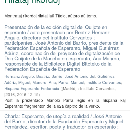
Montrataj rikordoj rilataj laŭ Titolo, aŭtoro aŭ temo.
Presentación de la edición digital del Quijote en
esperanto / acto presentado por Beatriz Hernanz
Angulo, directora del Instituto Cervantes ;
participantes, José Antonio del Barrio, presidente de la
Federación Española de Esperanto, Miguel Gutiérrez
Adúriz, coordinación del proyecto de digitalización de
Don Quijote de la Mancha en esperanto, Ana Manero,
responsable de la Biblioteca Digital Bitoteko de la
Federación Española de Esperanto
Hernanz Angulo, Beatriz
;
Barrio, José Antonio del
;
Gutiérrez
Adúriz, Miguel
;
Manero, Ana
;
Parra, Manuel
;
Instituto Cervantes
;
Hispana Esperanto-Federacio
(
[Madrid] : Instituto Cervantes,
[2016
,
2016-12-15
)
Post la prezentado Manolo Parra legis en la hispana kaj
Esperanto fragmenton de la 62a ĉapitro de la verko.
Charla: Esperanto, de utopía a realidad / José Antonio
del Barrio, director de la Fundación Esperanto y Miguel
Fernández, escritor, poeta y traductor en esperanto ;