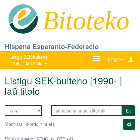
Bitoteko
Hispana Esperanto-Federacio
Listigu SEK-bulteno
Ŝanĝu
Lingvo
[1990- ] laŭ titolo
navigadon
Listigu SEK-bulteno [1990- ]
laŭ titolo
Ek
Montrataj rikordoj 1-8 el 8
SEK-bulteno, 2006, n. 020 (4)