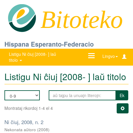
Bitoteko
Hispana Esperanto-Federacio
Listigu Ni ĉiuj [2008- ] laŭ
Ŝanĝu
Lingvo
titolo
navigadon
Listigu Ni ĉiuj [2008- ] laŭ titolo
Ek
Montrataj rikordoj 1-4 el 4
Ni ĉiuj, 2008, n. 2
Nekonata aŭtoro
(
2008
)