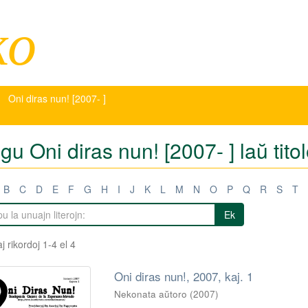
ko
Oni diras nun! [2007- ]
igu Oni diras nun! [2007- ] laŭ tito
B
C
D
E
F
G
H
I
J
K
L
M
N
O
P
Q
R
S
T
Ek
j rikordoj 1-4 el 4
Oni diras nun!, 2007, kaj. 1
Nekonata aŭtoro
(
2007
)