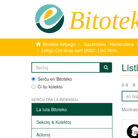
Bitote
Bitoteka ĉefpaĝo
Gazetoteko · Hemeroteca
Listigu Oni diras nun! [2007- ] laŭ titolo
List
Serĉu en Bitoteko
0-9
A
Ĉi tiu kolekto
SERĈU TRA LA INDEKSOJ
La tuta Bitoteko
Montrata
Sekcioj & Kolektoj
Aŭtoroj