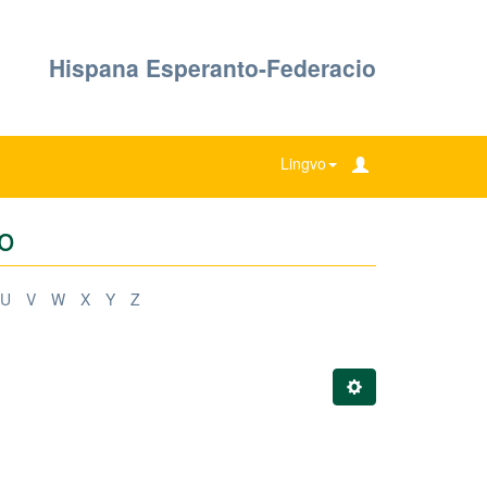
Hispana Esperanto-Federacio
Lingvo
lo
U
V
W
X
Y
Z