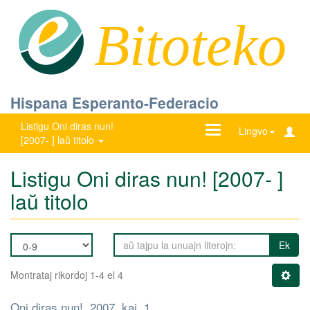
Bitoteko
Hispana Esperanto-Federacio
Listigu Oni diras nun!
Ŝanĝu
Lingvo
[2007- ] laŭ titolo
navigadon
Listigu Oni diras nun! [2007- ]
laŭ titolo
Ek
Montrataj rikordoj 1-4 el 4
Oni diras nun!, 2007, kaj. 1