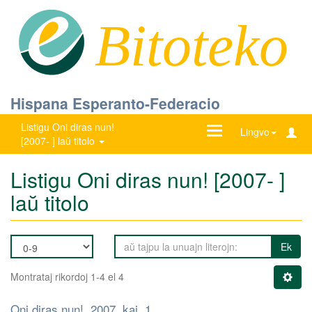
Bitoteko
Hispana Esperanto-Federacio
Listigu Oni diras nun!
Ŝanĝu
Lingvo
[2007- ] laŭ titolo
navigadon
Listigu Oni diras nun! [2007- ]
laŭ titolo
Ek
Montrataj rikordoj 1-4 el 4
Oni diras nun!, 2007, kaj. 1