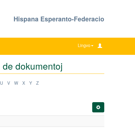
Hispana Esperanto-Federacio
Lingvo
oj de dokumentoj
U
V
W
X
Y
Z