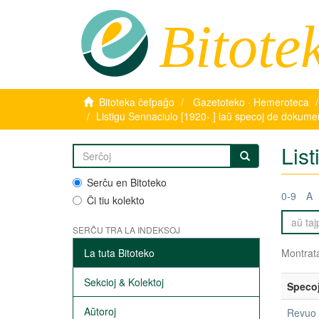
Bitote
Bitoteka ĉefpaĝo
Gazetoteko · Hemeroteca
Listigu Sennaciulo [1920- ] laŭ specoj de dokume
Lis
Serĉu en Bitoteko
0-9
A
Ĉi tiu kolekto
SERĈU TRA LA INDEKSOJ
La tuta Bitoteko
Montrata
Sekcioj & Kolektoj
Speco
Aŭtoroj
Revuo