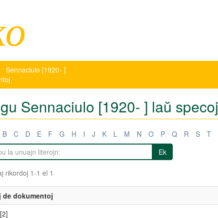
ko
Sennaciulo [1920- ]
ntoj
tigu Sennaciulo [1920- ] laŭ spec
B
C
D
E
F
G
H
I
J
K
L
M
N
O
P
Q
R
S
T
Ek
j rikordoj 1-1 el 1
j de dokumentoj
[2]