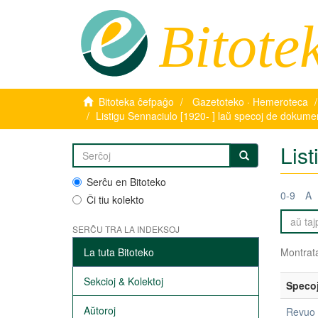
Bitote
Bitoteka ĉefpaĝo
Gazetoteko · Hemeroteca
Listigu Sennaciulo [1920- ] laŭ specoj de dokume
Lis
Serĉu en Bitoteko
0-9
A
Ĉi tiu kolekto
SERĈU TRA LA INDEKSOJ
La tuta Bitoteko
Montrata
Sekcioj & Kolektoj
Speco
Aŭtoroj
Revuo