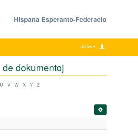
Hispana Esperanto-Federacio
Lingvo
oj de dokumentoj
U
V
W
X
Y
Z