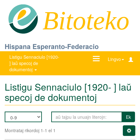
Bitoteko
Hispana Esperanto-Federacio
Listigu Sennaciulo [1920-
Ŝanĝu
Lingvo
] laŭ specoj de
navigadon
dokumentoj
Listigu Sennaciulo [1920- ] laŭ
specoj de dokumentoj
Ek
Montrataj rikordoj 1-1 el 1