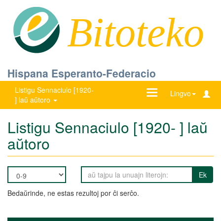
Bitoteko
Hispana Esperanto-Federacio
Listigu Sennaciulo [1920-
Ŝanĝu
Lingvo
] laŭ aŭtoro
navigadon
Listigu Sennaciulo [1920- ] laŭ
aŭtoro
Ek
Bedaŭrinde, ne estas rezultoj por ĉi serĉo.