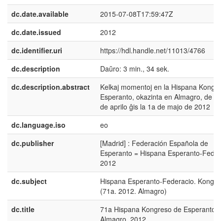
dc.date.available
2015-07-08T17:59:47Z
dc.date.issued
2012
dc.identifier.uri
https://hdl.handle.net/11013/4766
dc.description
Daŭro: 3 min., 34 sek.
dc.description.abstract
Kelkaj momentoj en la Hispana Kongr
Esperanto, okazinta en Almagro, de la
de aprilo ĝis la 1a de majo de 2012
dc.language.iso
eo
dc.publisher
[Madrid] : Federación Española de
Esperanto = Hispana Esperanto-Feder
2012
dc.subject
Hispana Esperanto-Federacio. Kongre
(71a. 2012. Almagro)
dc.title
71a Hispana Kongreso de Esperanto :
Almagro, 2012