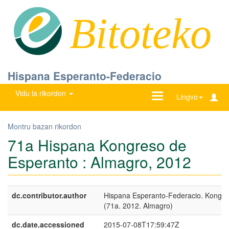
Bitoteko
Hispana Esperanto-Federacio
Vidu la rikordon
Ŝanĝu
Lingvo
navigadon
Montru bazan rikordon
71a Hispana Kongreso de
Esperanto : Almagro, 2012
dc.contributor.author
Hispana Esperanto-Federacio. Kongre
(71a. 2012. Almagro)
dc.date.accessioned
2015-07-08T17:59:47Z