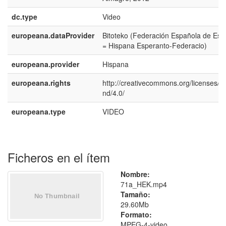
dc.type
Video
europeana.dataProvider
Bitoteko (Federación Española de Esp
= Hispana Esperanto-Federacio)
europeana.provider
Hispana
europeana.rights
http://creativecommons.org/licenses/b
nd/4.0/
europeana.type
VIDEO
Ficheros en el ítem
Nombre:
71a_HEK.mp4
Tamaño:
29.60Mb
Formato:
MPEG-4-video