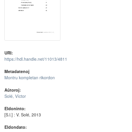
URI:
https://hdl.handle.net/11013/4811
Metadatenoj
Montru kompletan rikordon
Aŭtoroj:
Solé, Víctor
Eldoninto:
[S.l.] : V. Solé, 2013
Eldondato: