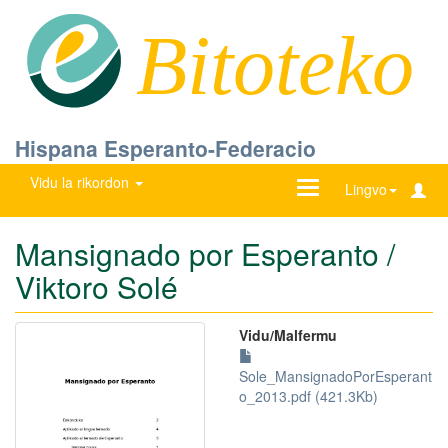
Bitoteko
Hispana Esperanto-Federacio
Vidu la rikordon
Ŝanĝu
Lingvo
navigadon
Mansignado por Esperanto /
Viktoro Solé
Vidu/Malfermu
Sole_MansignadoPorEsperant
o_2013.pdf (421.3Kb)