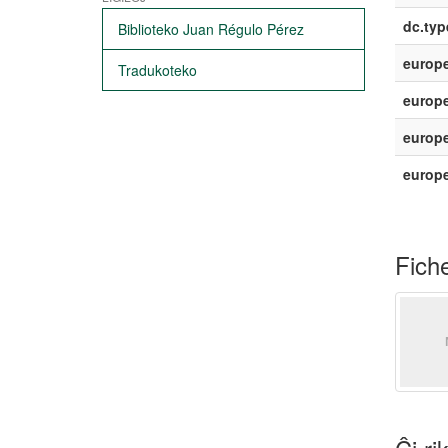
dc.typ
Biblioteko Juan Régulo Pérez
europe
Tradukoteko
europe
europe
europ
Fiche