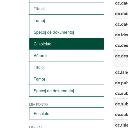
dc.dat
Titoloj
dc.dat
Temoj
dc.dat
Specoj de dokumentoj
dc.iden
Ĉi kolekto
dc.des
Aŭtoroj
dc.des
Titoloj
dc.lan
Temoj
dc.pub
Specoj de dokumentoj
dc.sub
dc.sub
MIA KONTO
Ensalutu
dc.sub
dc.titl
LIGILOJ