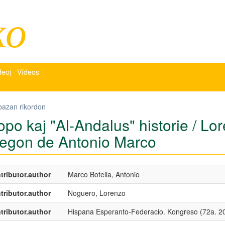
ko
deoj · Vídeos
bazan rikordon
opo kaj "Al-Andalus" historie / L
legon de Antonio Marco
tributor.author
Marco Botella, Antonio
tributor.author
Noguero, Lorenzo
tributor.author
Hispana Esperanto-Federacio. Kongreso (72a. 2