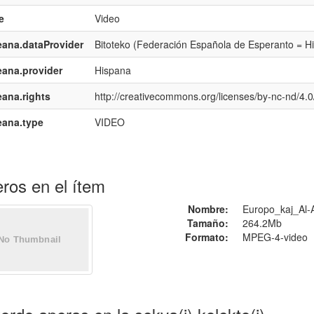
e
Video
ana.dataProvider
Bitoteko (Federación Española de Esperanto = H
ana.provider
Hispana
ana.rights
http://creativecommons.org/licenses/by-nc-nd/4.0
eana.type
VIDEO
ros en el ítem
Nombre:
Europo_kaj_Al-
Tamaño:
264.2Mb
Formato:
MPEG-4-video