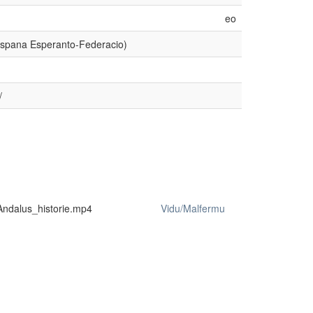
eo
ispana Esperanto-Federacio)
/
Andalus_historie.mp4
Vidu/Malfermu