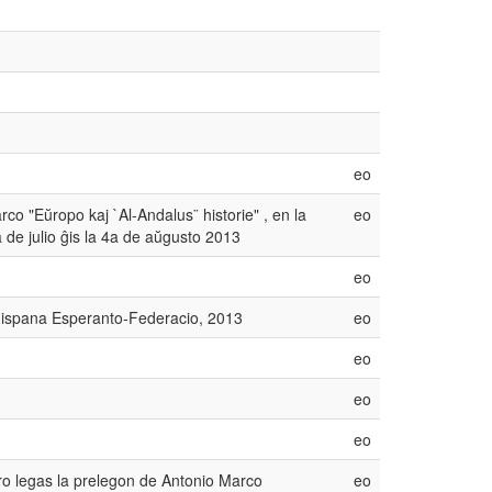
eo
o "Eŭropo kaj `Al-Andalus¨ historie" , en la
eo
de julio ĝis la 4a de aŭgusto 2013
eo
Hispana Esperanto-Federacio, 2013
eo
eo
eo
eo
ro legas la prelegon de Antonio Marco
eo