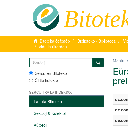
Bitote
Bitoteka ĉefpaĝo
Biblioteko · Biblioteca
Vi
Vidu la rikordon
Montru 
Eŭr
Serĉu en Bitoteko
pre
Ĉi tiu kolekto
SERĈU TRA LA INDEKSOJ
dc.con
La tuta Bitoteko
dc.con
Sekcioj & Kolektoj
dc.con
Aŭtoroj