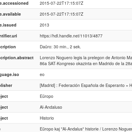
e.accessioned
2015-07-22T17:15:07Z
e.available
2015-07-22T17:15:07Z
e.issued
2013
tifier.uri
https://hdl.handle.net/11013/4877
cription
Daŭro: 30 min., 2 sek.
cription.abstract
Lorenzo Noguero legis la prelegon de Antonio Marc
86a SAT-Kongreso okazinta en Madrido de la 28a 
guage.iso
eo
lisher
[Madrid] : Federación Española de Esperanto = 
ject
Eŭropo
ject
Al-Andaluso
ject
Historio
e
Eŭropo kaj "Al-Andalus" historie / Lorenzo Nogue