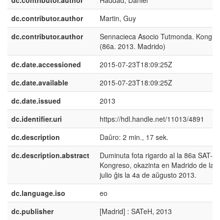
dc.contributor.author
Martin, Guy
dc.contributor.author
Sennacieca Asocio Tutmonda. Kongre
(86a. 2013. Madrido)
dc.date.accessioned
2015-07-23T18:09:25Z
dc.date.available
2015-07-23T18:09:25Z
dc.date.issued
2013
dc.identifier.uri
https://hdl.handle.net/11013/4891
dc.description
Daŭro: 2 min., 17 sek.
dc.description.abstract
Duminuta fota rigardo al la 86a SAT-
Kongreso, okazinta en Madrido de la 
julio ĝis la 4a de aŭgusto 2013.
dc.language.iso
eo
dc.publisher
[Madrid] : SATeH, 2013