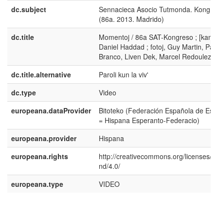
dc.subject
Sennacieca Asocio Tutmonda. Kongre
(86a. 2013. Madrido)
dc.title
Momentoj / 86a SAT-Kongreso ; [kanto
Daniel Haddad ; fotoj, Guy Martin, Pau
Branco, Liven Dek, Marcel Redoulez]
dc.title.alternative
Paroli kun la viv'
dc.type
Video
europeana.dataProvider
Bitoteko (Federación Española de Esp
= Hispana Esperanto-Federacio)
europeana.provider
Hispana
europeana.rights
http://creativecommons.org/licenses/b
nd/4.0/
europeana.type
VIDEO