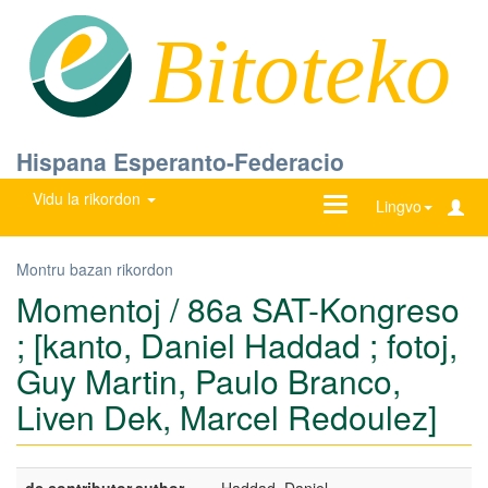
Bitoteko
Hispana Esperanto-Federacio
Vidu la rikordon
Ŝanĝu
Lingvo
navigadon
Montru bazan rikordon
Momentoj / 86a SAT-Kongreso
; [kanto, Daniel Haddad ; fotoj,
Guy Martin, Paulo Branco,
Liven Dek, Marcel Redoulez]
dc.contributor.author
Haddad, Daniel