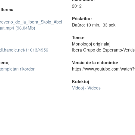
2012
lfermu
Priskribo:
treveno_de_la_Ibera_Skolo_Abel
Daŭro: 10 min., 33 sek.
ut.mp4 (96.04Mb)
Temo:
Monologoj originalaj
hdl.handle.net/11013/4956
Ibera Grupo de Esperanto-Verkis
tenoj
Versio de la eldoninto:
kompletan rikordon
https://www.youtube.com/wat
Kolektoj
Videoj · Vídeos