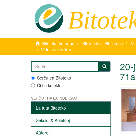
Bitote
Bitoteka ĉefpaĝo
Biblioteko · Biblioteca
Vi
Vidu la rikordon
20-j
71a
Serĉu en Bitoteko
Ĉi tiu kolekto
SERĈU TRA LA INDEKSOJ
La tuta Bitoteko
Sekcioj & Kolektoj
Aŭtoroj