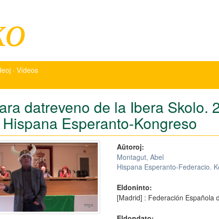
ko
deoj · Vídeos
ara datreveno de la Ibera Skolo. 
 Hispana Esperanto-Kongreso
Aŭtoroj:
Montagut, Abel
Hispana Esperanto-Federacio. K
Eldoninto:
[Madrid] : Federación Española
Eldondato: