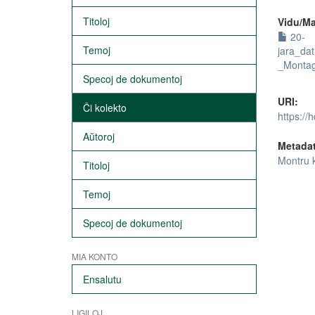
Titoloj
Vidu/Ma
20-
Temoj
jara_da
_Montag
Specoj de dokumentoj
URI:
Ĉi kolekto
https://
Aŭtoroj
Metada
Montru 
Titoloj
Temoj
Specoj de dokumentoj
MIA KONTO
Ensalutu
LIGILOJ