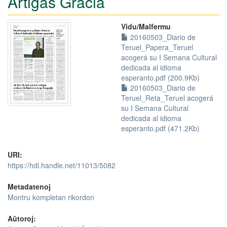
Artigas Gracia
Vidu/Malfermu
20160503_Diario de
Teruel_Papera_Teruel
acogerá su I Semana Cultural
dedicada al idioma
esperanto.pdf (200.9Kb)
20160503_Diario de
Teruel_Reta_Teruel acogerá
su I Semana Cultural
dedicada al idioma
esperanto.pdf (471.2Kb)
URI:
https://hdl.handle.net/11013/5082
Metadatenoj
Montru kompletan rikordon
Aŭtoroj: