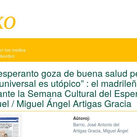
ko
en los medios
rikordon
 esperanto goza de buena salud p
universal es utópico” : el madrile
ante la Semana Cultural del Espe
uel / Miguel Ángel Artigas Gracia
Aŭtoroj:
Barrio, José Antonio del
Artigas Gracia, Miguel Ángel