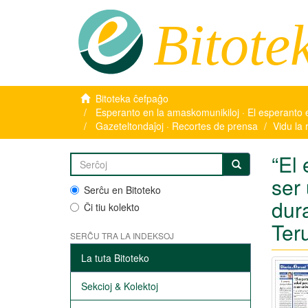
Bitote
Bitoteka ĉefpaĝo
Esperanto en la amaskomunikiloj · El esperanto 
Gazeteltondaĵoj · Recortes de prensa
Vidu la 
“El
ser 
Serĉu en Bitoteko
dur
Ĉi tiu kolekto
Ter
SERĈU TRA LA INDEKSOJ
La tuta Bitoteko
Sekcioj & Kolektoj