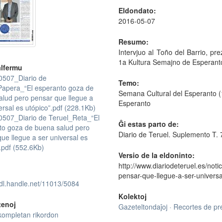
Eldondato:
2016-05-07
Resumo:
Intervjuo al Toño del Barrio, p
1a Kultura Semajno de Esperanto
lfermu
507_Diario de
Temo:
Papera_“El esperanto goza de
Semana Cultural del Esperanto (1
alud pero pensar que llegue a
Esperanto
ersal es utópico”.pdf (228.1Kb)
507_Diario de Teruel_Reta_“El
Ĝi estas parto de:
to goza de buena salud pero
Diario de Teruel. Suplemento T.
ue llegue a ser universal es
.pdf (552.6Kb)
Versio de la eldoninto:
http://www.diariodeteruel.es/not
pensar-que-llegue-a-ser-universa
hdl.handle.net/11013/5084
Kolektoj
tenoj
Gazeteltondaĵoj · Recortes de p
kompletan rikordon