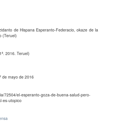
rezidanto de Hispana Esperanto-Federacio, okaze de la
 (Teruel)
ª. 2016. Teruel)
 7 de mayo de 2016
icia/72504/el-esperanto-goza-de-buena-salud-pero-
l-es-utopico
rensa