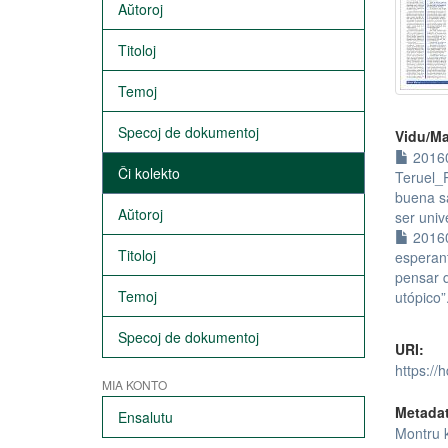
Aŭtoroj
Titoloj
Temoj
Specoj de dokumentoj
Vidu/Ma
20160
Ĉi kolekto
Teruel_
buena s
Aŭtoroj
ser univ
20160
Titoloj
esperan
pensar q
Temoj
utópico”
Specoj de dokumentoj
URI:
https://
MIA KONTO
Metada
Ensalutu
Montru 