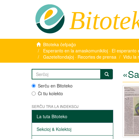
Bitote
Bitoteka ĉefpaĝo
Esperanto en la amaskomunikiloj · El esperanto 
Gazeteltondaĵoj · Recortes de prensa
Vidu la 
«Sa
Serĉu en Bitoteko
Ĉi tiu kolekto
SERĈU TRA LA INDEKSOJ
La tuta Bitoteko
Sekcioj & Kolektoj