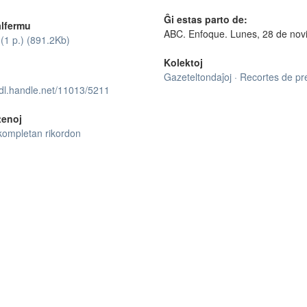
Ĝi estas parto de:
lfermu
ABC. Enfoque. Lunes, 28 de no
(1 p.) (891.2Kb)
Kolektoj
Gazeteltondaĵoj · Recortes de p
hdl.handle.net/11013/5211
tenoj
kompletan rikordon