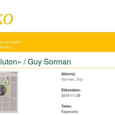
ko
en los medios
rikordon
luton» / Guy Sorman
Aŭtoroj:
Sorman, Guy
Eldondato:
2016-11-28
Temo:
Esperanto