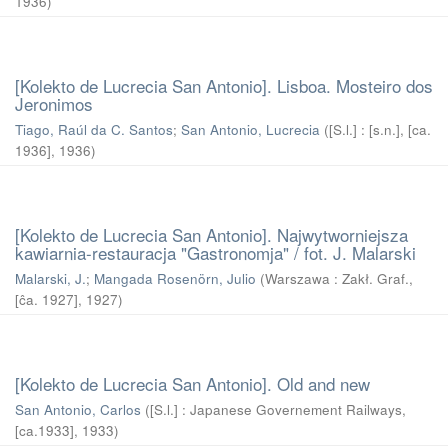
1936
)
[Kolekto de Lucrecia San Antonio]. Lisboa. Mosteiro dos
Jeronimos
Tiago, Raúl da C. Santos
;
San Antonio, Lucrecia
(
[S.l.] : [s.n.], [ca.
1936]
,
1936
)
[Kolekto de Lucrecia San Antonio]. Najwytworniejsza
kawiarnia-restauracja "Gastronomja" / fot. J. Malarski
Malarski, J.
;
Mangada Rosenörn, Julio
(
Warszawa : Zakł. Graf.,
[ĉa. 1927]
,
1927
)
[Kolekto de Lucrecia San Antonio]. Old and new
San Antonio, Carlos
(
[S.l.] : Japanese Governement Railways,
[ca.1933]
,
1933
)