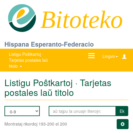
Bitoteko
Hispana Esperanto-Federacio
Listigu Poŝtkartoj ·
Ŝanĝu
Lingvo
Tarjetas postales laŭ
navigadon
titolo
Listigu Poŝtkartoj · Tarjetas
postales laŭ titolo
Ek
Montrataj rikordoj 193-200 el 200