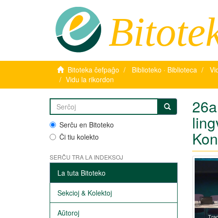
Bitote
Bitoteka ĉefpaĝo
Biblioteko · Biblioteca
Vi
Vidu la rikordon
26a 
ling
Serĉu en Bitoteko
Kon
Ĉi tiu kolekto
SERĈU TRA LA INDEKSOJ
La tuta Bitoteko
Sekcioj & Kolektoj
Aŭtoroj