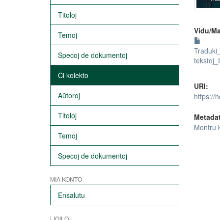
Titoloj
Vidu/Ma
Temoj
Traduki
Specoj de dokumentoj
tekstoj_
Ĉi kolekto
URI:
Aŭtoroj
https://
Titoloj
Metada
Montru 
Temoj
Specoj de dokumentoj
MIA KONTO
Ensalutu
LIGILOJ