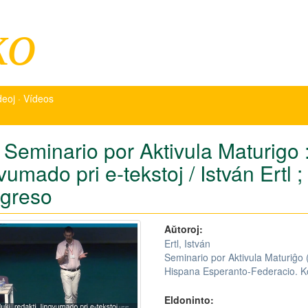
ko
deoj · Vídeos
Seminario por Aktivula Maturigo : 
vumado pri e-tekstoj / István Ertl
greso
Aŭtoroj:
Ertl, István
Seminario por Aktivula Maturiĝo
Hispana Esperanto-Federacio. K
Eldoninto: