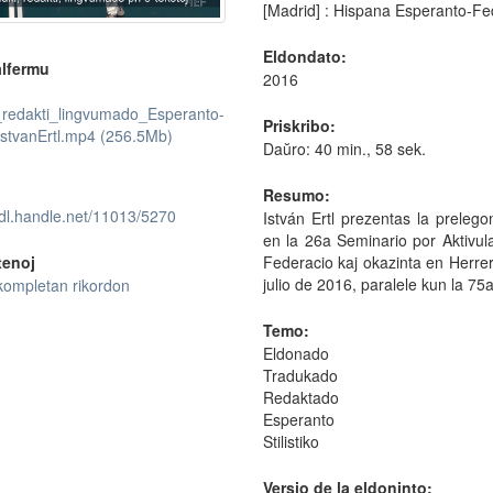
[Madrid] : Hispana Esperanto-F
Eldondato:
lfermu
2016
_redakti_lingvumado_Esperanto-
Priskribo:
IstvanErtl.mp4 (256.5Mb)
Daŭro: 40 min., 58 sek.
Resumo:
hdl.handle.net/11013/5270
István Ertl prezentas la prelego
en la 26a Seminario por Aktivul
Federacio kaj okazinta en Herrer
tenoj
julio de 2016, paralele kun la 7
kompletan rikordon
Temo:
Eldonado
Tradukado
Redaktado
Esperanto
Stilistiko
Versio de la eldoninto: