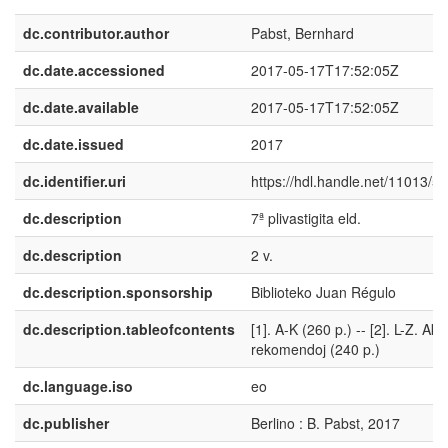
dc.contributor.author
Pabst, Bernhard
dc.date.accessioned
2017-05-17T17:52:05Z
dc.date.available
2017-05-17T17:52:05Z
dc.date.issued
2017
dc.identifier.uri
https://hdl.handle.net/11013/5
dc.description
7ª plivastigita eld.
dc.description
2 v.
dc.description.sponsorship
Biblioteko Juan Régulo
dc.description.tableofcontents
[1]. A-K (260 p.) -- [2]. L-Z. Ak
rekomendoj (240 p.)
dc.language.iso
eo
dc.publisher
Berlino : B. Pabst, 2017