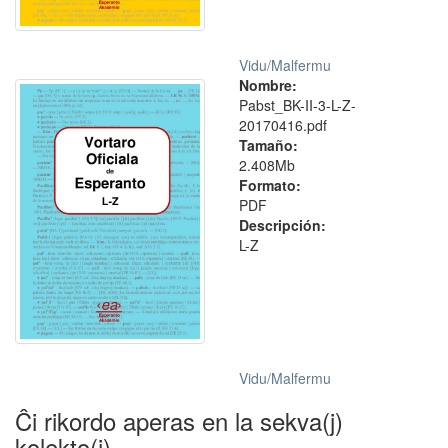
Vidu/Malfermu
Nombre:
Pabst_BK-II-3-L-Z-
20170416.pdf
Tamaño:
2.408Mb
Formato:
PDF
Descripción:
L-Z
Vidu/Malfermu
Ĉi rikordo aperas en la sekva(j)
kolekto(j)