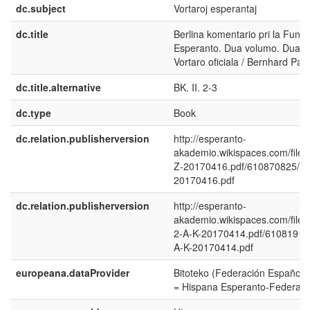
dc.subject
Vortaroj esperantaj
dc.title
Berlina komentario pri la Fun
Esperanto. Dua volumo. Dua-tri
Vortaro oficiala / Bernhard Pab
dc.title.alternative
BK. II. 2-3
dc.type
Book
dc.relation.publisherversion
http://esperanto-
akademio.wikispaces.com/file/v
Z-20170416.pdf/610870825/BK-
20170416.pdf
dc.relation.publisherversion
http://esperanto-
akademio.wikispaces.com/file/
2-A-K-20170414.pdf/61081913
A-K-20170414.pdf
europeana.dataProvider
Bitoteko (Federación Española
= Hispana Esperanto-Federaci