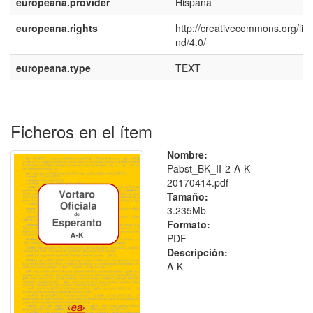
europeana.provider
Hispana
europeana.rights
http://creativecommons.org/lic
nd/4.0/
europeana.type
TEXT
Ficheros en el ítem
Nombre:
Pabst_BK_II-2-A-K-
20170414.pdf
Tamaño:
3.235Mb
Formato:
PDF
Descripción:
A-K