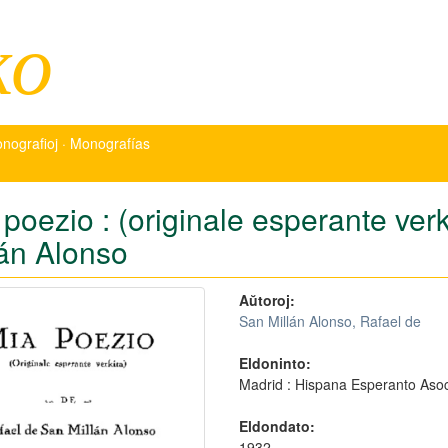
ko
nografioj · Monografías
poezio : (originale esperante verk
lán Alonso
Aŭtoroj:
San Millán Alonso, Rafael de
Eldoninto:
Madrid : Hispana Esperanto Asoc
Eldondato:
1932