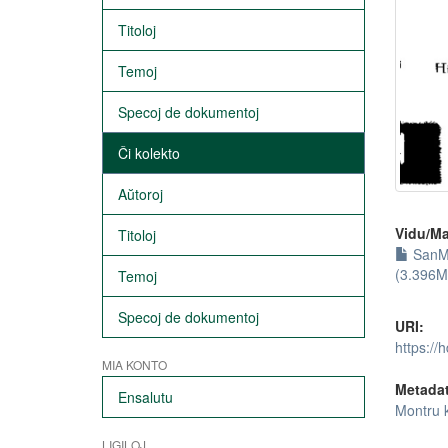
Titoloj
Temoj
Specoj de dokumentoj
Ĉi kolekto
Aŭtoroj
Vidu/Ma
Titoloj
SanMi
(3.396M
Temoj
Specoj de dokumentoj
URI:
https://
MIA KONTO
Metada
Ensalutu
Montru 
LIGILOJ