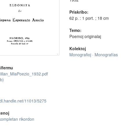
Priskribo:
62 p. : 1 port. ; 18 cm
Temo:
Poemoj originalaj
Kolektoj
Monografioj · Monografías
lfermu
llan_MiaPoezio_1932.pdf
b)
hdl.handle.net/11013/5275
tenoj
kompletan rikordon