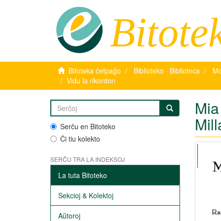
Bitote
Bitoteka ĉefpaĝo
Biblioteko · Biblioteca
Mo
Vidu la rikordon
Mia 
Mil
Serĉu en Bitoteko
Ĉi tiu kolekto
SERĈU TRA LA INDEKSOJ
La tuta Bitoteko
Sekcioj & Kolektoj
Aŭtoroj