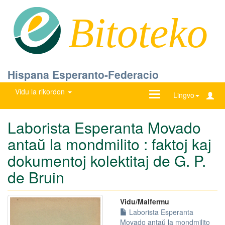
Bitoteko
Hispana Esperanto-Federacio
Vidu la rikordon
Ŝanĝu
Lingvo
navigadon
Laborista Esperanta Movado
antaŭ la mondmilito : faktoj kaj
dokumentoj kolektitaj de G. P.
de Bruin
Vidu/Malfermu
Laborista Esperanta
Movado antaŭ la mondmilito